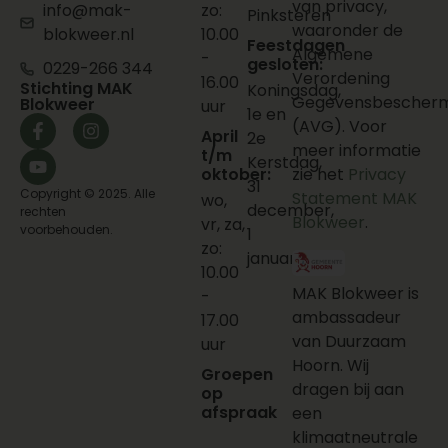
van privacy,
info@mak-
zo:
Pinksteren
waaronder de
blokweer.nl
10.00
Feestdagen
Algemene
-
gesloten:
0229-266 344
Verordening
16.00
Stichting MAK
Koningsdag,
Gegevensbescherm
Blokweer
uur
1e en
(AVG). Voor
April
2e
meer informatie
t/m
Kerstdag,
oktober:
zie het
Privacy
31
Copyright © 2025. Alle
Statement MAK
wo,
december,
rechten
Blokweer
.
vr, za,
voorbehouden.
1
zo:
januari
10.00
MAK Blokweer is
-
ambassadeur
17.00
van Duurzaam
uur
Hoorn. Wij
Groepen
dragen bij aan
op
afspraak
een
klimaatneutrale