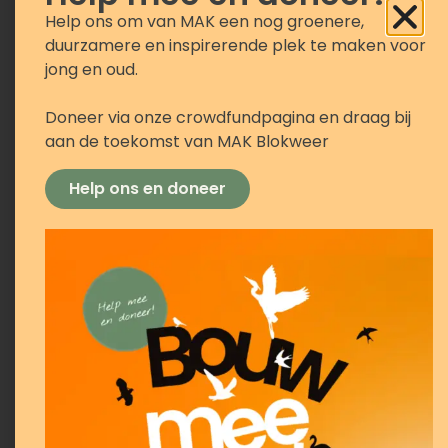
Help ons om van MAK een nog groenere,
duurzamere en inspirerende plek te maken voor
jong en oud.
Doneer via onze crowdfundpagina en draag bij
aan de toekomst van MAK Blokweer
Help ons en doneer
Voorlezen
Wi
b
[datum+tijd]
Een gastdocent van
Grootouders
Gebru
voor het Klimaat
komt in de klas
mater
om deze activiteit met jullie uit te
voeren.
H