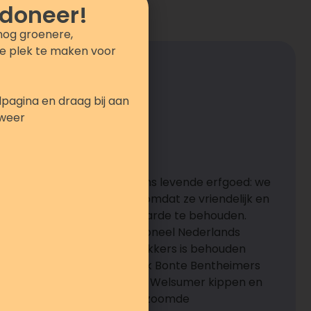
 doneer!
nog groenere,
e plek te maken voor
pagina en draag bij aan
kweer
uisdierrassen
veel dieren onderdeel van ons levende erfgoed: we
dzame rassen, niet alleen omdat ze vriendelijk en
r ook om hun genetische waarde te behouden.
ellandschaap — een traditioneel Nederlands
el verdween, maar dankzij fokkers is behouden
ons in de wei. We hebben ook Bonte Bentheimers
 schapen, en hoenders zoals Welsumer kippen en
n karakteristieke dubbelgezoomde