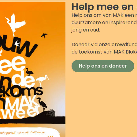
Help mee en
Help ons om van MAK een 
duurzamere en inspirerend
jong en oud.
Doneer via onze crowdfund
de toekomst van MAK Blo
Help ons en doneer
Zeldzame H
h. Dat betekent dat
Bij MAK Blokweer zijn 
en, dat het voer vrij
herbergen oude en zel
 dat we altijd kijken
karaktervol zijn, maa
ot overlijden (of
Bijvoorbeeld het Merg
t bij hun soort en
schaap dat ooit vrijw
gebleven — staat bij 
(varkens), Zwartbles
Barnevelders (met hu