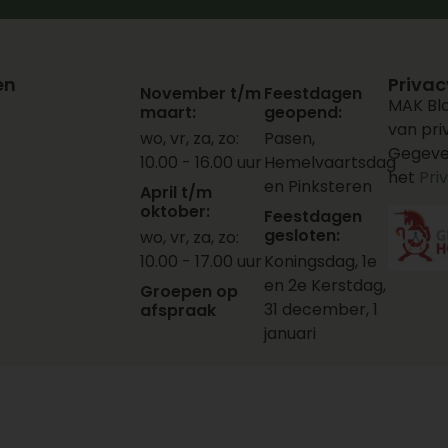
en
Privac
November t/m
Feestdagen
MAK Blo
maart:
geopend:
van pr
wo, vr, za, zo:
Pasen,
Gegeve
10.00 - 16.00 uur
Hemelvaartsdag
het
Pri
en Pinksteren
April t/m
oktober:
Feestdagen
gesloten:
wo, vr, za, zo:
10.00 - 17.00 uur
Koningsdag, 1e
en 2e Kerstdag,
Groepen op
31 december, 1
afspraak
januari