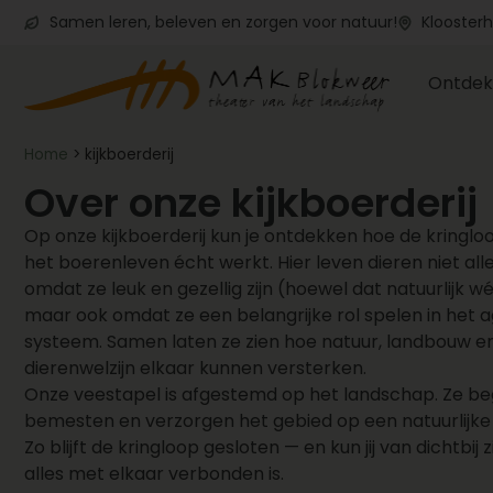
Samen leren, beleven en zorgen voor natuur!
Kloosterh
Ontdek
Home
>
kijkboerderij
Over onze kijkboerderij
Op onze kijkboerderij kun je ontdekken hoe de kringlo
het boerenleven écht werkt. Hier leven dieren niet all
omdat ze leuk en gezellig zijn (hoewel dat natuurlijk wél
maar ook omdat ze een belangrijke rol spelen in het 
systeem. Samen laten ze zien hoe natuur, landbouw e
dierenwelzijn elkaar kunnen versterken.
Onze veestapel is afgestemd op het landschap. Ze be
bemesten en verzorgen het gebied op een natuurlijke
Zo blijft de kringloop gesloten — en kun jij van dichtbij 
alles met elkaar verbonden is.