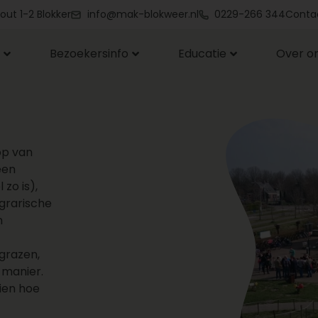
out 1-2 Blokker
info@mak-blokweer.nl
0229-266 344
Conta
Bezoekersinfo
Educatie
Over o
op van
een
 zo is),
agrarische
n
grazen,
 manier.
zien hoe