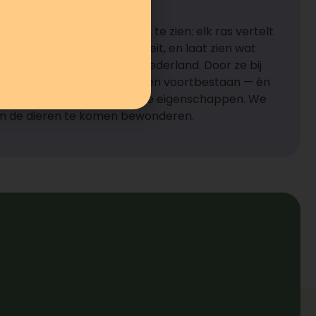
an alleen aantrekkelijk om te zien: elk ras vertelt
, draagt bij aan biodiversiteit, en laat zien wat
nd was op boerderijen in Nederland. Door ze bij
, helpen we deze oude rassen voortbestaan — én
nthousiast over hun unieke eigenschappen. We
om de dieren te komen bewonderen.