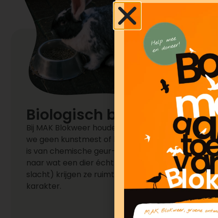
Biologisch boeren
B
ij MAK Blokweer houden we onze dieren biologisc
we geen kunstmest of bestrijdingsmiddelen gebruik
is van chemische geur-, kleur- en smaakstoffen, en
naar wat een dier écht nodig heeft. Van geboorte t
slacht) krijgen ze ruimte, zorg en verrijking die pas
karakter.