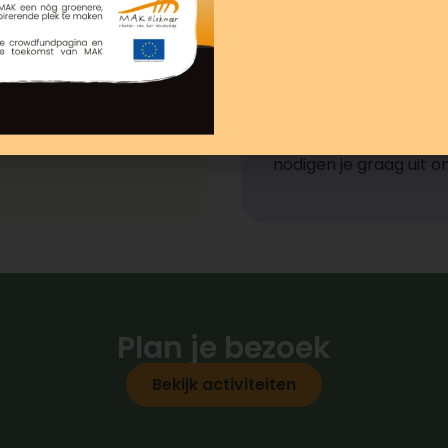
verenkleuren).
Deze dieren zijn meer d
een stukje geschiedenis
vroeger vanzelfspreke
ons onder te brengen
maken we bezoekers e
nodigen je graag uit 
Plan je bezoek
Bekijk activiteiten