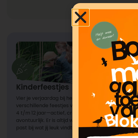
Kinderfeestjes
Vier je verjaardag bij het MAK! We hebben
verschillende feestjes voor kinderen van
4 t/m 12 jaar—actief, creatief, speels of
avontuurlijk. Er is altijd wel een feestje dat
past bij wat jij leuk vindt.