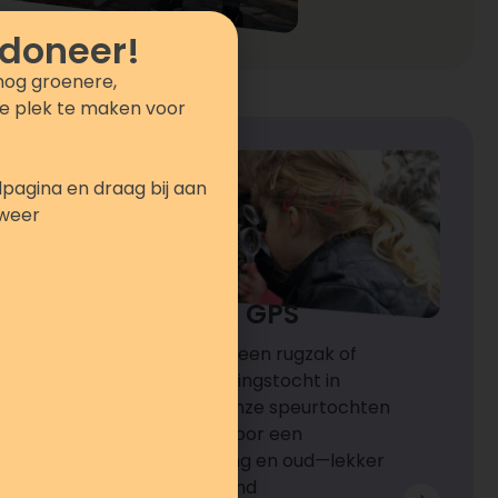
 doneer!
nog groenere,
e plek te maken voor
pagina en draag bij aan
kweer
Speurtochten & GPS
Trek je laarzen aan, pak een rugzak of
tablet en ga op ontdekkingstocht in
Natuurpark Blokweer. Onze speurtochten
en GPS-routes zorgen voor een
avontuurlijk uitje voor jong en oud—lekker
buiten en altijd verrassend