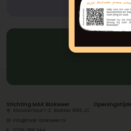
Stichting MAK Blokweer
Openingstijd
Kloosterhout 1-2 Blokker 1695 JC
info@mak-blokweer.nl
0229-266 344