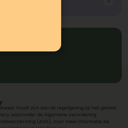
y
kweer houdt zich aan de regelgeving op het gebied
ivacy, waaronder de Algemene Verordening
nsbescherming (AVG). Voor meer informatie zie