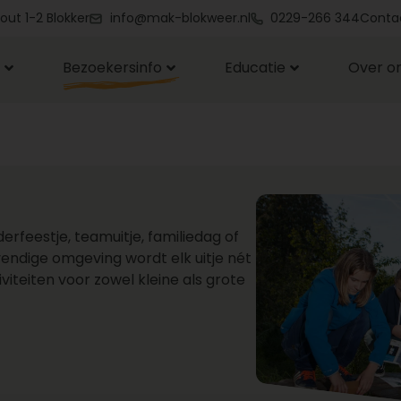
out 1-2 Blokker
info@mak-blokweer.nl
0229-266 344
Conta
Bezoekersinfo
Educatie
Over o
erfeestje, teamuitje, familiedag of
vendige omgeving wordt elk uitje nét
viteiten voor zowel kleine als grote