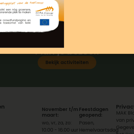
een inspirerend bedrijfsuitje.
Plan je bezoek
Bekijk activiteiten
en
Privac
November t/m
Feestdagen
MAK Blo
maart:
geopend:
van pr
wo, vr, za, zo:
Pasen,
Gegeve
10.00 - 16.00 uur
Hemelvaartsdag