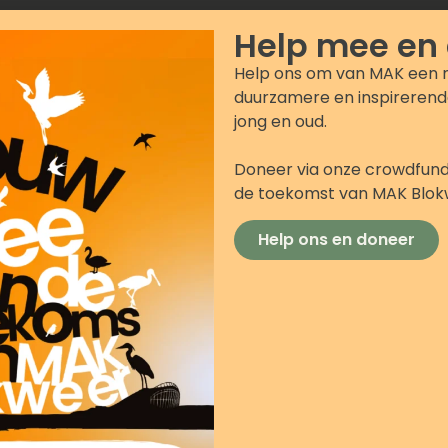
Help mee en
Help ons om van MAK een 
duurzamere en inspirerend
jong en oud.
Doneer via onze crowdfund
de toekomst van MAK Blo
Help ons en doneer
Groepsuitjes & workshops
Op zoek naar een ontspannen of actief
uitje voor familie, vrienden, collega’s of je
team? Ga samen naar buiten voor een
sportieve activiteit, of kies voor een
creatieve of gezellige workshop binnen.
Ideaal voor teambuilding, familiedagen of