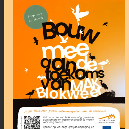
Je bent meerderjarig;
Je kunt goed in teamverband werken;
Je hebt liefde voor dieren, natuur en
buiten zijn;
Je hebt bij voorkeur ervaring met dieren
óf je wilt hier graag (meer) kennis over
opdoen – wij leren je graag de kneepjes
van het vak;
Je vindt het leuk om, als je tijdens
openingstijden werkt, contact te hebben
met bezoekers.
Ben je geïnteresseerd in deze
vacature?
Stuur dan een mail met je motivatie naar onze