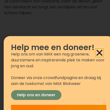
Je controleert hun toestand, voert de dieren, geeft
hen aandacht en zorgt dat verblijven, erf en stal
schoon blijven.
Help mee en doneer!
Wij bieden jou
Een centraal gelegen werkplek in het
Help ons om van MAK een nog groenere,
groen;
duurzamere en inspirerende plek te maken voor
Werken met dieren in de natuur;
jong en oud.
Een enthousiast team collega’s;
Flexibiliteit in dagen en tijden;
Doneer via onze crowdfundpagina en draag bij
Een leerzame werkplek waar je meer kunt
aan de toekomst van MAK Blokweer
leren over dieren en boerderijleven;
Werk waar je je energie in kwijt kunt.
Help ons en doneer
Wie ben jij?