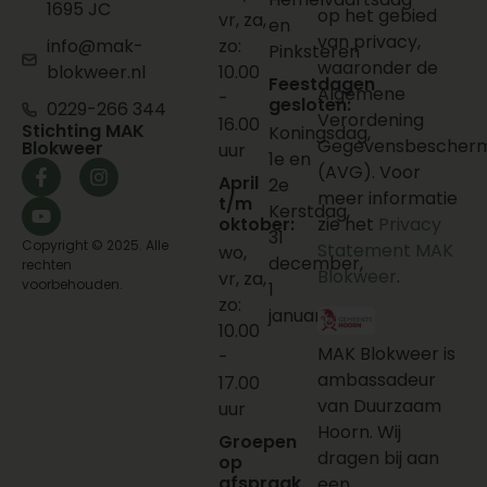
1695 JC
op het gebied
vr, za,
en
van privacy,
info@mak-
zo:
Pinksteren
waaronder de
blokweer.nl
10.00
Feestdagen
Algemene
-
gesloten:
0229-266 344
Verordening
16.00
Stichting MAK
Koningsdag,
Gegevensbescherm
Blokweer
uur
1e en
(AVG). Voor
April
2e
meer informatie
t/m
Kerstdag,
oktober:
zie het
Privacy
31
Copyright © 2025. Alle
Statement MAK
wo,
december,
rechten
Blokweer
.
vr, za,
voorbehouden.
1
zo:
januari
10.00
MAK Blokweer is
-
ambassadeur
17.00
van Duurzaam
uur
Hoorn. Wij
Groepen
dragen bij aan
op
afspraak
een