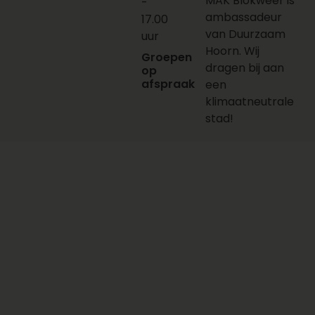
MAK Blokweer is
-
ambassadeur
17.00
van Duurzaam
uur
Hoorn. Wij
Groepen
dragen bij aan
op
afspraak
een
klimaatneutrale
stad!