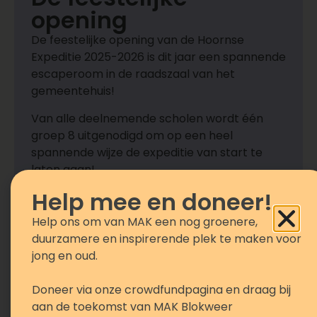
opening
De feestelijke opening van de Hoornse
Expeditie 2025-2026 is dit jaar een spannende
escaperoom in de raadszaal van het
gemeentehuis!
Van alle deelnemende scholen wordt één
groep 8 uitgenodigd om op een heel
spannende wijze de expeditie van start te
laten gaan!
Help mee en doneer!
Help ons om van MAK een nog groenere,
duurzamere en inspirerende plek te maken voor
Materialenkist
jong en oud.
Scholen die deelnemen aan Expeditie
Duurzaam ontvangen van MAK Blokweer een
Doneer via onze crowdfundpagina en draag bij
materialenkist vol praktische benodigdheden
aan de toekomst van MAK Blokweer