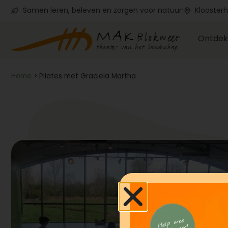
Samen leren, beleven en zorgen voor natuur!
Kloosterh
Ontdek
Home
>
Pilates met Graciëla Martha