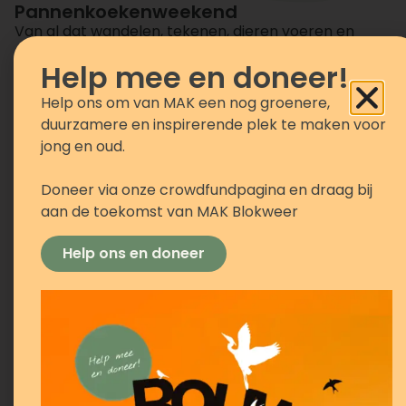
Pannenkoekenweekend
Van al dat wandelen, tekenen, dieren voeren en
ontspannen krijg je natuurlijk trek.
Help mee en doneer!
Tijdens het weekend van de Hoornse Stadsfeesten
Help ons om van MAK een nog groenere,
worden er bij MAK Blokweer heerlijke pannenkoeken
duurzamere en inspirerende plek te maken voor
gebakken. Strijk neer op het terras, geniet van de
jong en oud.
groene omgeving en neem even de tijd voor iets
lekkers tussen alle activiteiten door.
Doneer via onze crowdfundpagina en draag bij
Of je nu langskomt voor een activiteit of gewoon op
aan de toekomst van MAK Blokweer
zoek bent naar een rustig plekje buiten de
festivaldrukte: een pannenkoek smaakt altijd!
Help ons en doneer
zaterdag 13 & zondag 14 juni
10.00-17.00 uur