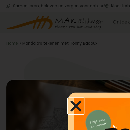
Samen leren, beleven en zorgen voor natuur!
Kloosterh
Ontdek
Home
>
Mandala’s tekenen met Tonny Badoux