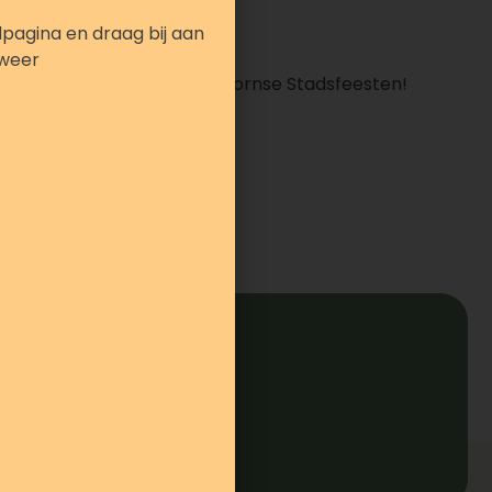
pagina en draag bij aan
kweer
 MAK Blokweer tijdens de Hoornse Stadsfeesten!