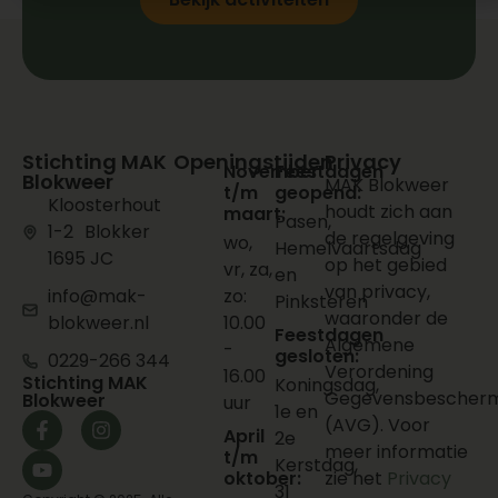
Stichting MAK
Openingstijden
Privacy
November
Feestdagen
Blokweer
MAK Blokweer
t/m
geopend:
Kloosterhout
houdt zich aan
maart:
Pasen,
1-2 Blokker
de regelgeving
wo,
Hemelvaartsdag
1695 JC
op het gebied
vr, za,
en
van privacy,
info@mak-
zo:
Pinksteren
waaronder de
blokweer.nl
10.00
Feestdagen
Algemene
-
gesloten:
0229-266 344
Verordening
16.00
Stichting MAK
Koningsdag,
Gegevensbescherm
Blokweer
uur
1e en
(AVG). Voor
April
2e
meer informatie
t/m
Kerstdag,
oktober:
zie het
Privacy
31