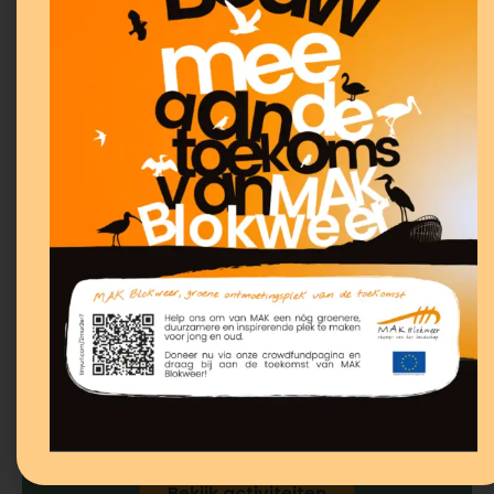
Windmolens
bouwen
Gebruik voor deze activiteit de
materialen uit de leskist.
Handleiding
Werkblad
Plan je bezoek
Bekijk activiteiten