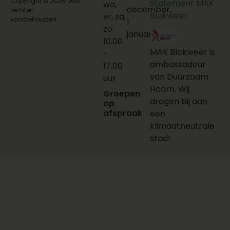
Copyright © 2025. Alle
Statement MAK
wo,
december,
rechten
Blokweer
.
vr, za,
voorbehouden.
1
zo:
januari
10.00
MAK Blokweer is
-
ambassadeur
17.00
van Duurzaam
uur
Hoorn. Wij
Groepen
dragen bij aan
op
afspraak
een
klimaatneutrale
stad!