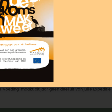
‘Voeding’ maakt dit jaar geen deel uit van jullie Expediti