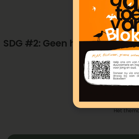
SDG #2: Geen honger
Het thema 