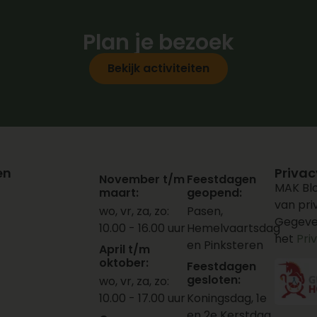
Plan je bezoek
Bekijk activiteiten
en
Privac
November t/m
Feestdagen
MAK Blo
maart:
geopend:
van pr
wo, vr, za, zo:
Pasen,
Gegeve
10.00 - 16.00 uur
Hemelvaartsdag
het
Pri
en Pinksteren
April t/m
oktober:
Feestdagen
gesloten:
wo, vr, za, zo:
10.00 - 17.00 uur
Koningsdag, 1e
en 2e Kerstdag,