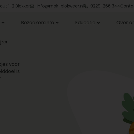
out 1-2 Blokker
info@mak-blokweer.nl
0229-266 344
Conta
Bezoekersinfo
Educatie
Over o
jzer
pjes voor
lddoel is
r