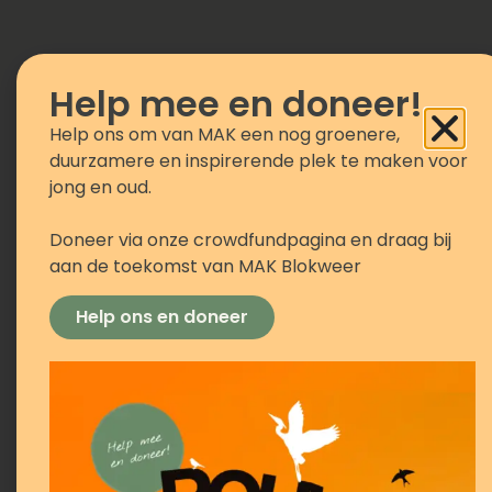
Help mee en doneer!
Help ons om van MAK een nog groenere,
SDG #15: Gezonde bossen en rijke
duurzamere en inspirerende plek te maken voor
biodiversiteit
jong en oud.
Doneer via onze crowdfundpagina en draag bij
aan de toekomst van MAK Blokweer
Help ons en doneer