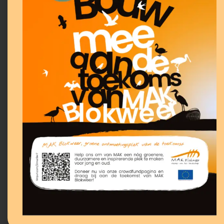
Zaadbommen
maken
Gebruik voor deze activiteit de
materialen uit de leskist.
Handleiding
Werkblad