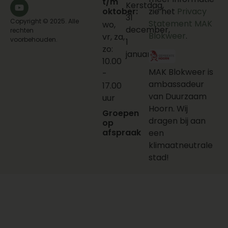
t/m
Kerstdag,
oktober:
zie het
Privacy
31
Copyright © 2025. Alle
Statement MAK
wo,
december,
rechten
Blokweer
.
vr, za,
voorbehouden.
1
zo:
januari
10.00
MAK Blokweer is
-
ambassadeur
17.00
van Duurzaam
uur
Hoorn. Wij
Groepen
dragen bij aan
op
afspraak
een
klimaatneutrale
stad!