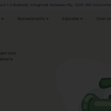
out 1-2 Blokker
info@mak-blokweer.nl
0229-266 344
Conta
Bezoekersinfo
Educatie
Over o
pjes voor
doel is
r