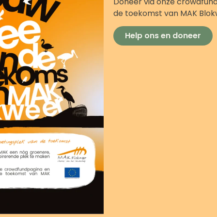
Doneer via onze crowdfund
de toekomst van MAK Blo
Help ons en doneer
n goede sanitaire voorzienin