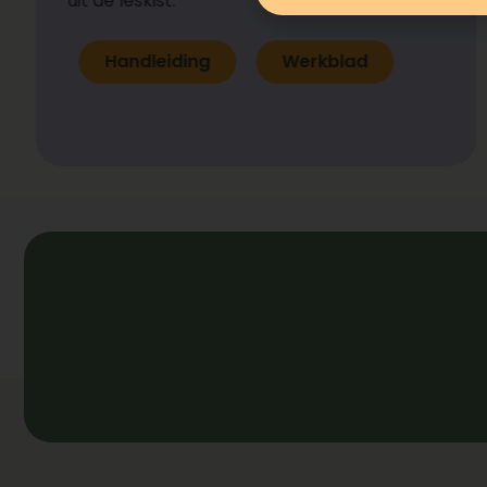
uit de leskist.
Handleiding
Werkblad