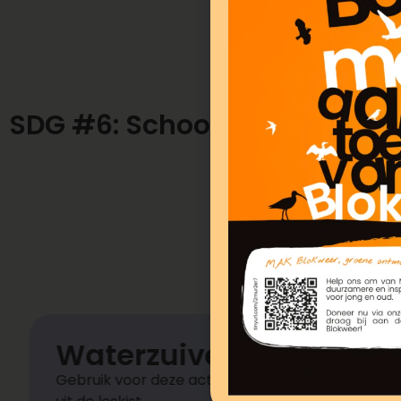
SDG #6: Schoon drinkwater e
Waterzuivering
Gebruik voor deze activiteit de materialen