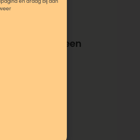
pagina en draag bij aan
kweer
gen voor iedereen