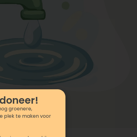
 doneer!
nog groenere,
e plek te maken voor