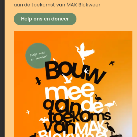
aan de toekomst van MAK Blokweer
Help ons en doneer
SDG #2: Geen honger
Het thema ‘Voeding’ maakt dit jaar geen deel uit van
jullie Expeditie Duurzaam.