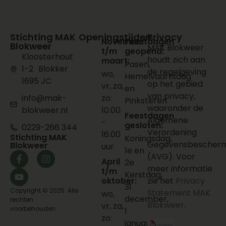
Stichting MAK
Openingstijden
Privacy
November
Feestdagen
Blokweer
MAK Blokweer
t/m
geopend:
Kloosterhout
houdt zich aan
maart:
Pasen,
1-2 Blokker
de regelgeving
wo,
Hemelvaartsdag
1695 JC
op het gebied
vr, za,
en
van privacy,
info@mak-
zo:
Pinksteren
waaronder de
blokweer.nl
10.00
Feestdagen
Algemene
-
gesloten:
0229-266 344
Verordening
16.00
Stichting MAK
Koningsdag,
Gegevensbescherm
Blokweer
uur
1e en
(AVG). Voor
April
2e
meer informatie
t/m
Kerstdag,
oktober:
zie het
Privacy
31
Copyright © 2025. Alle
Statement MAK
wo,
december,
rechten
Blokweer
.
vr, za,
voorbehouden.
1
zo:
januari