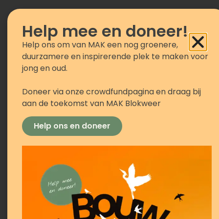
Help mee en doneer!
Help ons om van MAK een nog groenere,
Waterheldenavontuur
Av
duurzamere en inspirerende plek te maken voor
Sc
[datum+tijd]
jong en oud.
Een gastdocent van
HHNK
komt in
Wa
de klas om deze activiteit met jullie
Doneer via onze crowdfundpagina en draag bij
[dat
uit te voeren.
aan de toekomst van MAK Blokweer
Een 
Voor deze gastles is een digibord
de kl
nodig.
Help ons en doneer
uit t
Voor 
nodig