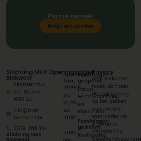
Plan je bezoek
Bekijk activiteiten
Stichting MAK
Openingstijden
Privacy
November
Feestdagen
Blokweer
MAK Blokweer
t/m
geopend:
Kloosterhout
houdt zich aan
maart:
Pasen,
1-2 Blokker
de regelgeving
wo,
Hemelvaartsdag
1695 JC
op het gebied
vr, za,
en
van privacy,
info@mak-
zo:
Pinksteren
waaronder de
blokweer.nl
10.00
Feestdagen
Algemene
-
gesloten:
0229-266 344
Verordening
16.00
Stichting MAK
Koningsdag,
Gegevensbescherm
Blokweer
uur