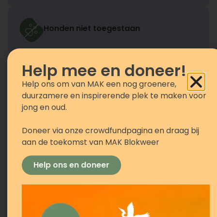
Honden niet toegestaan
Help mee en doneer!
Help ons om van MAK een nog groenere,
duurzamere en inspirerende plek te maken voor
jong en oud.
Openingstijden
1 november t/m 31
Doneer via onze crowdfundpagina en draag bij
maart:
aan de toekomst van MAK Blokweer
wo, vr, za, zo: 10.00 -
16.00 uur
Help ons en doneer
01 april t/m 31
oktober:
wo, vr, za, zo: 10.00 -
17.00 uur