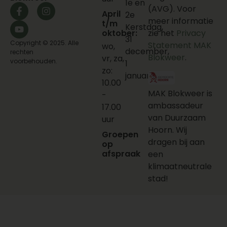
1e en
(AVG). Voor
April
2e
meer informatie
t/m
Kerstdag,
oktober:
zie het
Privacy
31
Copyright © 2025. Alle
Statement MAK
wo,
december,
rechten
Blokweer
.
vr, za,
voorbehouden.
1
zo:
januari
10.00
MAK Blokweer is
-
ambassadeur
17.00
van Duurzaam
uur
Hoorn. Wij
Groepen
dragen bij aan
op
afspraak
een
klimaatneutrale
stad!