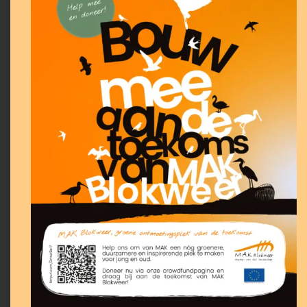
Extra open op de
volgende
feestdagen:
2e Paasdag,
Hemelvaartsdag en 2e
Pinksterdag
Gesloten op de
volgende
feestdagen:
Koningsdag, Eerste
Kerstdag, Tweede
Kerstdag, Oudjaarsdag
en Nieuwjaarsdag