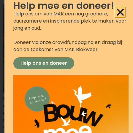
Help mee en doneer!
Help ons om van MAK een nog groenere,
duurzamere en inspirerende plek te maken voor
jong en oud.
Doneer via onze crowdfundpagina en draag bij
aan de toekomst van MAK Blokweer
Help ons en doneer
Even niets hoeven. Alleen luisteren, ontspannen en tot
rust komen. Tijdens deze klankschalenceremonie word
je meegenomen op een klankreis van rustgevende tonen
en zachte trillingen. Terwijl de klankschalen bespeeld
worden, ontstaat een ontspannen sfeer waarin je de