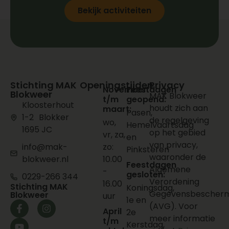
Bekijk activiteiten
Stichting MAK
Openingstijden
Privacy
November
Feestdagen
Blokweer
MAK Blokweer
t/m
geopend:
Kloosterhout
houdt zich aan
maart:
Pasen,
1-2 Blokker
de regelgeving
wo,
Hemelvaartsdag
1695 JC
op het gebied
vr, za,
en
van privacy,
info@mak-
zo:
Pinksteren
waaronder de
blokweer.nl
10.00
Feestdagen
Algemene
-
gesloten:
0229-266 344
Verordening
16.00
Stichting MAK
Koningsdag,
Gegevensbescherm
Blokweer
uur
1e en
(AVG). Voor
April
2e
meer informatie
t/m
Kerstdag,