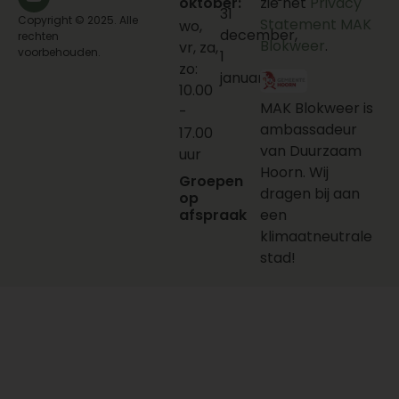
oktober:
zie het
Privacy
31
Copyright © 2025. Alle
Statement MAK
wo,
december,
rechten
Blokweer
.
vr, za,
voorbehouden.
1
zo:
januari
10.00
MAK Blokweer is
-
ambassadeur
17.00
van Duurzaam
uur
Hoorn. Wij
Groepen
dragen bij aan
op
afspraak
een
klimaatneutrale
stad!