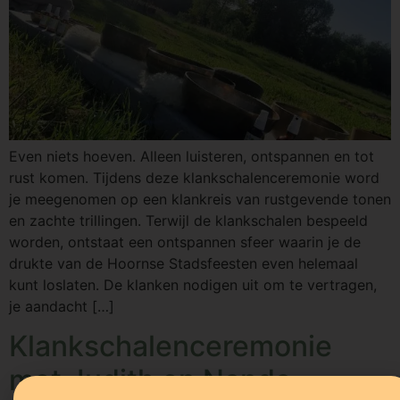
Even niets hoeven. Alleen luisteren, ontspannen en tot
rust komen. Tijdens deze klankschalenceremonie word
je meegenomen op een klankreis van rustgevende tonen
en zachte trillingen. Terwijl de klankschalen bespeeld
worden, ontstaat een ontspannen sfeer waarin je de
drukte van de Hoornse Stadsfeesten even helemaal
kunt loslaten. De klanken nodigen uit om te vertragen,
je aandacht […]
Klankschalenceremonie
met Judith en Nanda