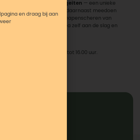
nder met
ontbijten met de geiten
— een unieke
Verspreid over de dag kun je daarnaast meedoen
pagina en draag bij aan
ctiviteiten. Bewonder het schapenscheren van
kweer
emaal mogelijk is met wol. Ga zelf aan de slag en
leutelhanger van wol.
jk en vindt plaats van 10.00 tot 16.00 uur.