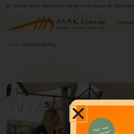
Samen leren, beleven en zorgen voor natuur!
Kloosterh
Ontdek
Home
>
Biomarkt/Spring