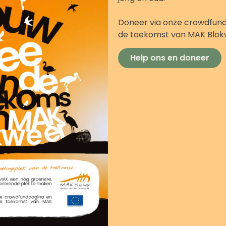
Begin je bezoek extra bijzo
ervaring voor jong en oud. 
Doneer via onze crowdfund
aan allerlei sprankelende a
de toekomst van MAK Blo
dichtbij en ontdek wat er all
maak bijvoorbeeld je eigen s
Help ons en doneer
Kom je ook langs?
De Biomarkt is vrij toegankeli
Plan je bezoek
Bekijk activiteiten