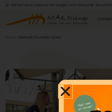
Samen leren, beleven en zorgen voor natuur!
Kloosterh
Ontdek
Home
>
Biomarkt/levende tuinen