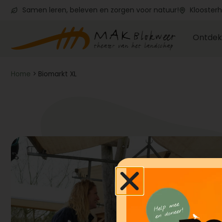
Samen leren, beleven en zorgen voor natuur!
Kloosterh
Ontdek
Home
>
Biomarkt XL