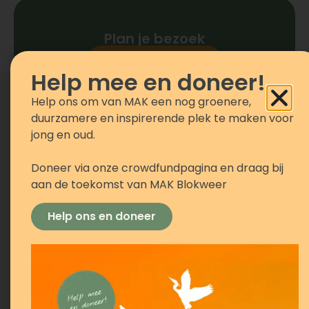
Plan je bezoek
Bekijk activiteiten
Help mee en doneer!
Help ons om van MAK een nog groenere,
duurzamere en inspirerende plek te maken voor
jong en oud.
Stichting MAK
Openingstijden
Privacy
November
Feestdagen
Doneer via onze crowdfundpagina en draag bij
Blokweer
MAK Blokweer
t/m
geopend:
aan de toekomst van MAK Blokweer
Kloosterhout
houdt zich aan
maart:
Pasen,
1-2 Blokker
de regelgeving
wo,
Hemelvaartsdag
Help ons en doneer
1695 JC
op het gebied
vr, za,
en
van privacy,
info@mak-
zo:
Pinksteren
waaronder de
blokweer.nl
10.00
Feestdagen
Algemene
-
gesloten:
0229-266 344
Verordening
16.00
Stichting MAK
Koningsdag,
Gegevensbescherm