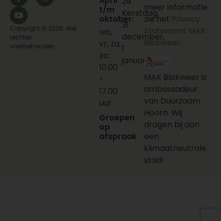
April
2e
meer informatie
t/m
Kerstdag,
oktober:
zie het
Privacy
31
Copyright © 2025. Alle
Statement MAK
wo,
december,
rechten
Blokweer
.
vr, za,
voorbehouden.
1
zo:
januari
10.00
MAK Blokweer is
-
ambassadeur
17.00
van Duurzaam
uur
Hoorn. Wij
Groepen
dragen bij aan
op
afspraak
een
klimaatneutrale
stad!